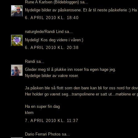
Rune A Karlsen (Bildebloggen)
sa...
Nydelige bilder av påskerosene. Et år til neste påskeferie :) Ha 
6. APRIL 2010 KL. 18:40
naturglede/Randi Lind
sa...
Nydelig! Kos deg videre i våren:)
6. APRIL 2010 KL. 20:38
Randi
sa...
Gleder meg til å plukke inn roser fra egen hage jeg.
Nydelige bilder av vakre roser.
Ja påsken ble så flott som den bare kan bli for oss nord for dovre
Her holder go været seg...trampolinene er satt ut...møblene er p
Ha en super fin dag
klem
7. APRIL 2010 KL. 11:37
Dario Ferrari Photos
sa...