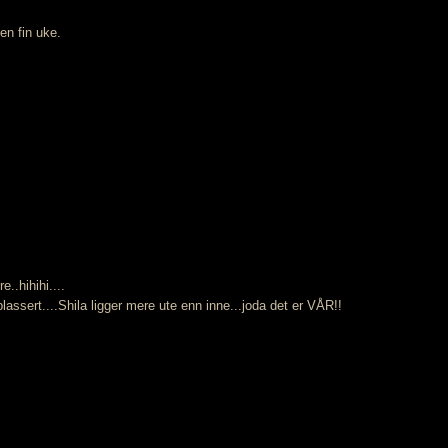
en fin uke.
..hihihi....
lassert....Shila ligger mere ute enn inne...joda det er VÅR!!