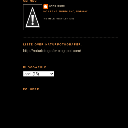
OM MEG
ANNE-BERIT
MO I RANA, NORDLAND, NORWAY
VIS HELE PROFILEN MIN
LISTE OVER NATURFOTOGRAFER.
http://naturfotografer.blogspot.com/
BLOGGARKIV
FØLGERE.