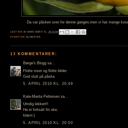
Da var påsken over for denne gangen,men vi har mange kosel
LAGT INN AV
ANNE-BERIT
KL.
20:31:00
ETIKETTER:
BLOMSTER.
13 KOMMENTARER:
Børge's Blogg
sa...
Flotte roser og flotte bilder.
God slutt på påska
5. APRIL 2010 KL. 20:49
Kate-Marita Pettersen
sa...
Utrolig lekkert!!
Ha ei fortsatt fin uke,
klæm:)
5. APRIL 2010 KL. 20:50