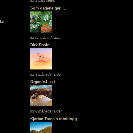
for 4 uker siden
Som dagene går.....
kke
for én måned siden
Dirk Rosin
for 8 måneder siden
Organic-Lizzi
for 8 måneder siden
Kjartan Trana´s fotoblogg