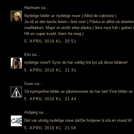
Havfruen
sa...
Nydelige bilder av nydelige roser:) Alltid de vakreste:)
Ja nå er den beste ferien i året over:) Påska er alltid så etter
snøflekken. Major er utslitt etter påska:) Ikke mye futt i gutten i
HA en super kveld, klem fra meg:)
5. APRIL 2010 KL. 20:51
Elin
sa...
nydelige roser!! Syns du har veldig fint lys på disse bildene!
5. APRIL 2010 KL. 21:31
Gunn
sa...
Så kjempefine bilder av påskerosene du har tatt! Fine bilder av
5. APRIL 2010 KL. 21:44
Asbjørg
sa...
Det var utrolig nydelige roser da!De fortjener å stå en stund til!
5. APRIL 2010 KL. 21:56